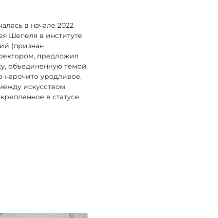
алась в начале 2022
ея Шепеля в институте
ий (признан
 ректором, предложил
ку, объединённую темой
то нарочито уродливое,
между искусством
акрепленное в статусе