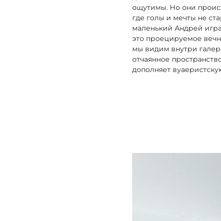
ощутимы. Но они происх
где голы и мечты не ст
маленький Андрей игра
это проецируемое вечно
мы видим внутри галере
отчаянное пространство
дополняет вуаеристску