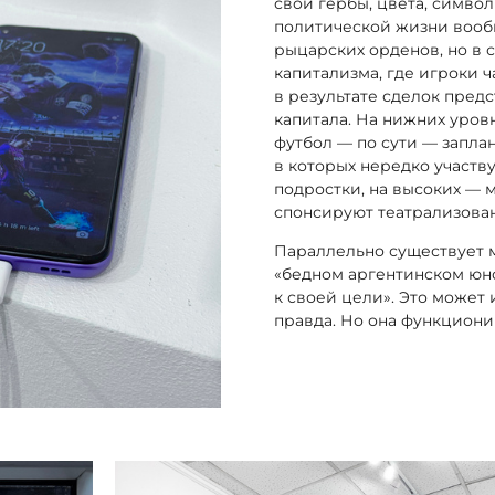
свои гербы, цвета, символ
политической жизни вооб
рыцарских орденов, но в 
капитализма, где игроки 
в результате сделок пред
капитала. На нижних уров
футбол — по сути — запла
в которых нередко участв
подростки, на высоких —
спонсируют театрализова
Параллельно существует 
«бедном аргентинском юн
к своей цели». Это может 
правда. Но она функциони