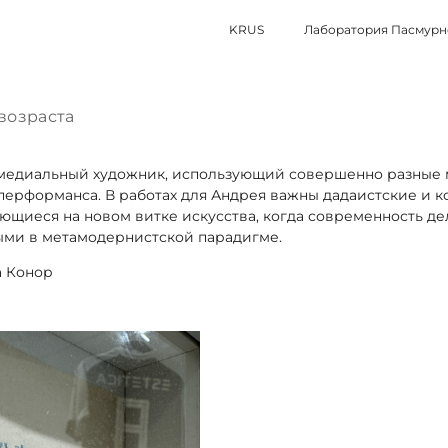
KRUS
Лаборатория Пасмурн
возраста
медиальный художник, использующий совершенно разные 
 перформанса. В работах для Андрея важны дадаистские и 
ющиеся на новом витке искусства, когда современность де
ными в метамодернистской парадигме.
а Конор