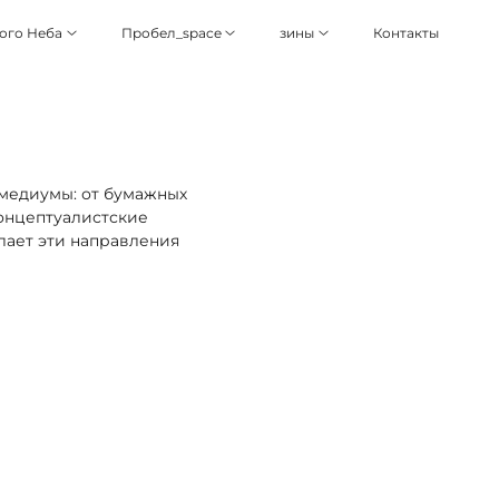
ого Неба
Пробел_space
зины
Контакты
медиумы: от бумажных
концептуалистские
лает эти направления