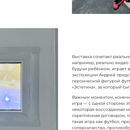
Выставка сочетает реальн
например, реально видео 
будучи ребёнком, играет в
экспозиции Андрей предст
героической фигурой фут
«Эстетика», за который сы
Важным моментом, конечно
игра — с одной стороны эт
некоторая воссозданная м
скреплённая договором, п
такая игра как футбол, пр
соперничество, противоб