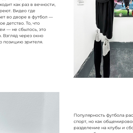
одит как раз в вечности,
ареют. Видео где
ет во дворе в футбол —
е детство. То, что
и — не сбылось, это
. Взгляд через окно
ю позицию зрителя.
Популярность футбола рас
спорт, но как общемировой
разделение на клубы и сб