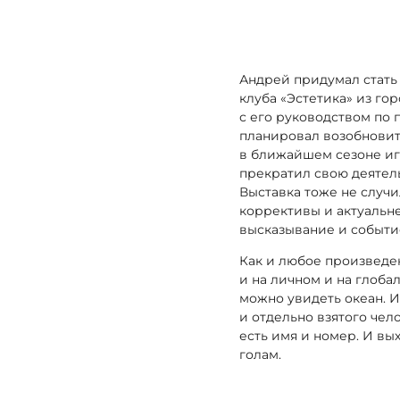
Андрей придумал стать
клуба «Эстетика» из го
с его руководством по 
планировал возобновит
в ближайшем сезоне иг
прекратил свою деятел
Выставка тоже не случи
коррективы и актуальне
высказывание и событи
Как и любое произведен
и на личном и на глоба
можно увидеть океан. И
и отдельно взятого чело
есть имя и номер. И в
голам.