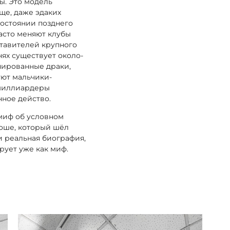
ы. Это модель
ще, даже эдаких
состоянии позднего
часто меняют клубы
ставителей крупного
нях существует около-
нированные драки,
уют мальчики-
 миллиардеры
нное действо.
миф об условном
оше, который шёл
и реальная биография,
рует уже как миф.