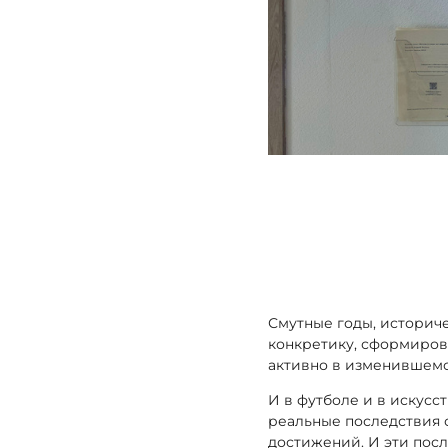
Смутные годы, историч
конкретику, сформиров
активно в изменившемс
И в футболе и в искус
реальные последствия
достижений. И эти посл