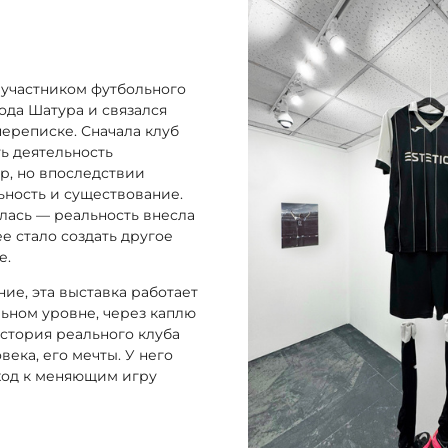
 участником футбольного
рода Шатура и связался
переписке. Сначала клуб
ь деятельность
р, но впоследствии
ьность и существование.
лась — реальность внесла
е стало создать другое
е.
ие, эта выставка работает
льном уровне, через каплю
стория реального клуба
века, его мечты. У него
ыход к меняющим игру