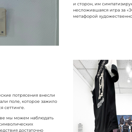
и сторон, им симпатизиру
несложившаяся игра за «Э
метафорой художественно
еские потрясения внесли
али поле, которое зажило
я сеттинге.
стве мы можем наблюдать
 символических
едствия достаточно