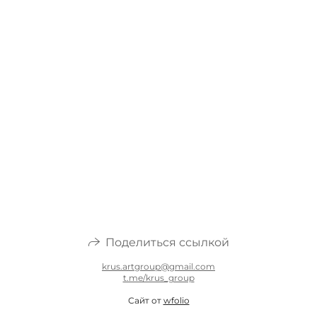
Поделиться ссылкой
krus.artgroup@gmail.com
t.me/krus_group
Сайт от
wfolio